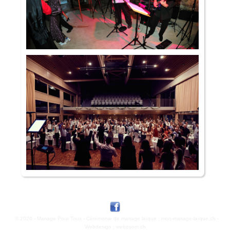
© 2026 -
Mariage Pour Tous
-
Cérémonie de mariage laïque : mon-mariage-laïque.ch
-
Webdesign : webzoom.ch