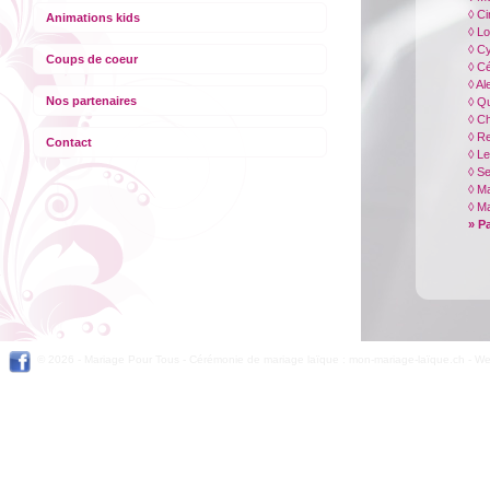
◊ C
Animations kids
◊ L
◊ Cy
Coups de coeur
◊ C
◊ A
Nos partenaires
◊ Qu
◊ Ch
◊ R
Contact
◊ Le
◊ Se
◊ M
◊ Ma
» P
© 2026 -
Mariage Pour Tous
-
Cérémonie de mariage laïque : mon-mariage-laïque.ch
-
We