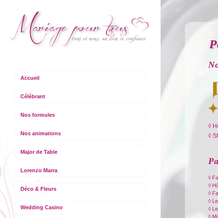
P
No
Accueil
Célébrant
Nos formules
◊ H
Nos animations
◊ S
Major de Table
Pa
Lorenzo Marra
◊ Fa
◊ H
Déco & Fleurs
◊ F
◊ Le
Wedding Casino
◊ L
◊ M