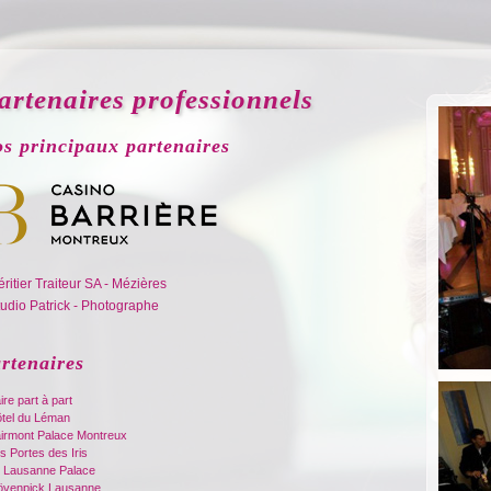
artenaires professionnels
s principaux partenaires
éritier Traiteur SA - Mézières
tudio Patrick - Photographe
rtenaires
ire part à part
ôtel du Léman
airmont Palace Montreux
s Portes des Iris
e Lausanne Palace
övenpick Lausanne