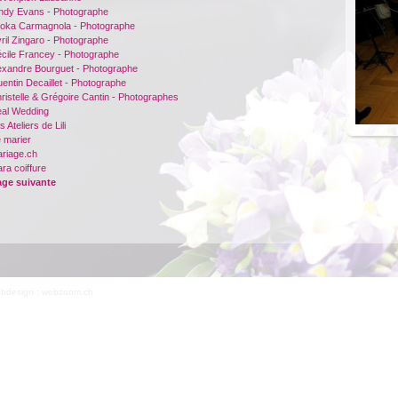
indy Evans - Photographe
ooka Carmagnola - Photographe
ril Zingaro - Photographe
écile Francey - Photographe
lexandre Bourguet - Photographe
entin Decaillet - Photographe
ristelle & Grégoire Cantin - Photographes
eal Wedding
s Ateliers de Lili
 marier
ariage.ch
ra coiffure
age suivante
bdesign : webzoom.ch